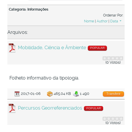
Categoria: Informações
Ordenar Por:
Nome
|
Author
|
Data
Arquivos:
Mobilidade, Ciência e Âmbiente
POPULAR
(0 Votos)
Folheto informativo da tipologia.
2017-01-06
465.04 KB
1 490
Transferir
Percursos Georreferenciados
POPULAR
(0 Votos)